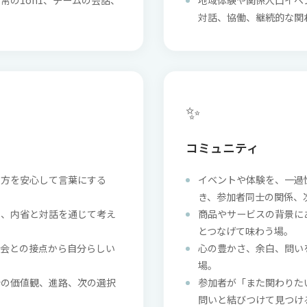
常の1on1、チームの会話、
地域体験や関係人口イベ
対話、協働、継続的な関
✨
コミュニティ
き方を安心して言葉にする
イベントや体験を、一過
き、参加者同士の関係、
く、内省と対話を通じて考え
商品やサービスの背景に
とつなげて味わう場。
社会との接点から自分らしい
心の豊かさ、余白、問い
場。
分の価値観、進路、次の選択
参加者が「また関わりた
問いと結びつけて見つけ